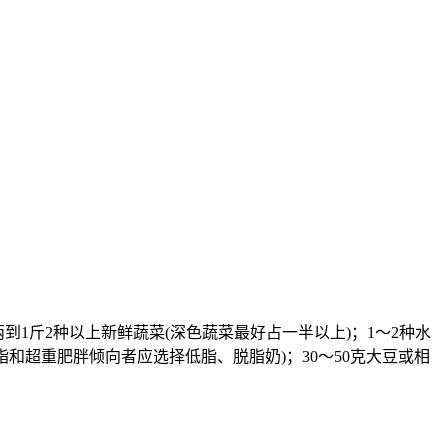
两到1斤2种以上新鲜蔬菜(深色蔬菜最好占一半以上)；1～2种水
血脂和超重肥胖倾向者应选择低脂、脱脂奶)；30～50克大豆或相