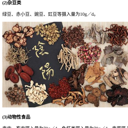
(2)杂豆类
绿豆、赤小豆、豌豆、豇豆等摄入量为10g／d。
(3)动物性食品