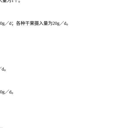
入量为1个。
0g／d；各种干果摄入量为20g／d。
／d。
g／d。