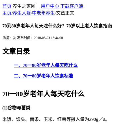
首页
养生之家网
用户中心
下载客户端
主页
/
养生人群
/
中老年养生
/
文章正文
70到80岁老年人每天吃什么好？70岁以上老人饮食指南
浏览：
次
发布时间：2018-05-23 15:44:08
文章目录
一、70一80岁老年人每天吃什么
二、
70一80岁老年人饮食标准
70一80岁老年人每天吃什么
(1)谷物与薯类
米饭、馒头、面条、玉米、红薯等摄入量为290g／d。