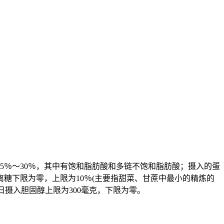
5％～30％，其中有饱和脂肪酸和多链不饱和脂肪酸；摄入的蛋
离糖下限为零，上限为10％(主要指甜菜、甘蔗中最小的精炼的
日摄入胆固醇上限为300毫克，下限为零。