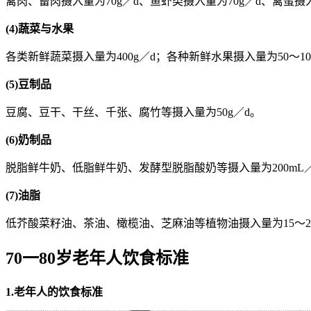
禽肉、畜肉摄入量为70g／d、鱼虾类摄入量为70g／d、禽蛋摄
(4)蔬菜与水果
各类新鲜蔬菜摄入量为400g／d；各种新鲜水果摄入量为50～10
(5)豆制品
豆腐、豆干、干丝、千张、腐竹等摄入量为50g／d。
(6)奶制品
脱脂鲜牛奶、低脂鲜牛奶、发酵型脱脂酸奶等摄入量为200mL
(7)油脂
低芥酸菜籽油、茶油、橄榄油、芝麻油等植物油摄入量为15～20
70一80岁老年人饮食标准
1.老年人的饮食标准