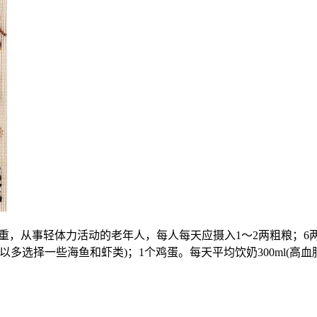
斤体重，从事轻体力活动的老年人，每人每天应摄入1～2两粗粮；6
可以多选择一些海鱼和虾类)；1个鸡蛋。每天平均饮奶300ml(高