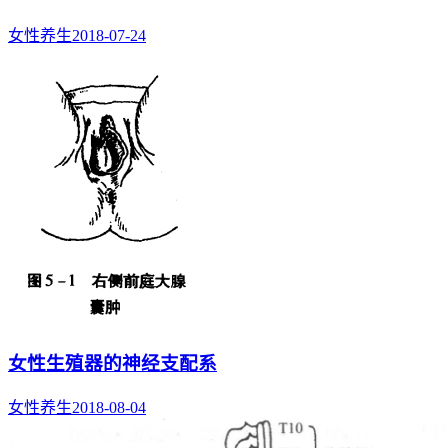
女性养生
2018-07-24
女性生殖器的神经支配系
女性养生
2018-08-04