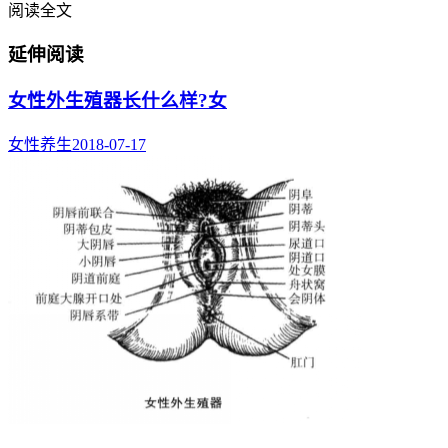
阅读全文
延伸阅读
女性外生殖器长什么样?女
女性养生
2018-07-17