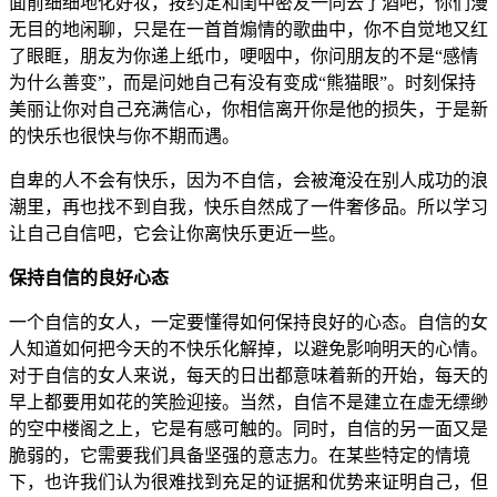
面前细细地化好妆，按约定和闺中密友一同去了酒吧，你们漫
无目的地闲聊，只是在一首首煽情的歌曲中，你不自觉地又红
了眼眶，朋友为你递上纸巾，哽咽中，你问朋友的不是“感情
为什么善变”，而是问她自己有没有变成“熊猫眼”。时刻保持
美丽让你对自己充满信心，你相信离开你是他的损失，于是新
的快乐也很快与你不期而遇。
自卑的人不会有快乐，因为不自信，会被淹没在别人成功的浪
潮里，再也找不到自我，快乐自然成了一件奢侈品。所以学习
让自己自信吧，它会让你离快乐更近一些。
保持自信的良好心态
一个自信的女人，一定要懂得如何保持良好的心态。自信的女
人知道如何把今天的不快乐化解掉，以避免影响明天的心情。
对于自信的女人来说，每天的日出都意味着新的开始，每天的
早上都要用如花的笑脸迎接。当然，自信不是建立在虚无缥缈
的空中楼阁之上，它是有感可触的。同时，自信的另一面又是
脆弱的，它需要我们具备坚强的意志力。在某些特定的情境
下，也许我们认为很难找到充足的证据和优势来证明自己，但