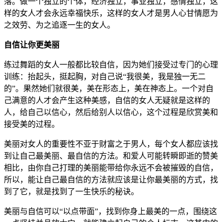
落。做一个独立的个体，经济独立，事业独立，感情独立，这
样的女人才会永远幸福快乐，这样的女人才是男人心甘情愿为
之效劳、为之追逐一生的女人。
自信让你更美丽
练过舞蹈的女人一般都比较自信，因为她们接受过专门的心理
训练：抬起头，挺起胸，对自己说“我很美，我是独一无二
的”。果然她们就很美，美在形态上，美在神态上。一个对自
己满意的人才会产生这种美感，自信的女人无疑就是这样的
人，给自己以信心，然后给别人以信心，这个过程是欣赏美和
接受美的过程。
美丽对女人的重要性不亚于财富之于男人，每个女人都应该找
到让自己最美丽、最自信的方法。和爱人可能转瞬即逝的赞美
相比，由你自己打理的美丽能带给你永远不会被摧毁的自信，
所以，能让自己最自信的方法就应该是让你最美丽的方式，找
到了它，就是找到了一生快乐的秘诀。
美丽与自信可以“以点带面”，找到你身上最美的一点，围绕这