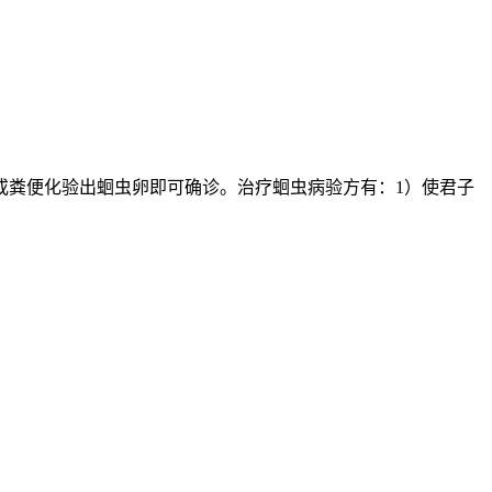
或粪便化验出蛔虫卵即可确诊。治疗蛔虫病验方有：1）使君子