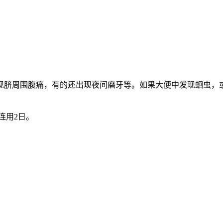
现脐周围腹痛，有的还出现夜间磨牙等。如果大便中发现蛔虫，
连用2日。