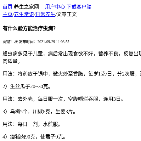
首页
养生之家网
用户中心
下载客户端
主页
/
养生常识
/
日常养生
/
文章正文
有什么验方能治疗虫病？
浏览：
次
发布时间：2021-09-29 11:08:55
蛔虫病多见于儿童，病后常出现食欲不好，营养不良，反复出
肉适量。
用法：将药放于锅中，微火炒至香脆，每岁1克/日，分2次服，
2）生丝瓜子20~30克。
用法：去外壳，每日服一次，空腹嚼烂吞服，连用3日。
3）乌梅5个，川椒6克，生姜3片。
用法：每日一剂，水煎服。
4）瘦猪肉90克，使君子9克。