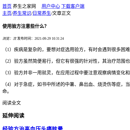
首页
养生之家网
用户中心
下载客户端
主页
/
养生常识
/
日常养生
/
文章正文
使用验方注意些什么？
浏览：
次
发布时间：2021-09-29 10:31:24
（1）疾病是复杂的，要想对症选用验方，有时会遇到很多困
（2）验方虽然简便易行，但它有很强的针对性，其治疗范围
（3）验方并非一用就灵，在应用过程中要注意观察病情变化
（4）对于急症，如书中所述的中暑、鼻出血、烧烫伤等症，
命。
阅读全文
延伸阅读
经验方治高血压头痛眩晕