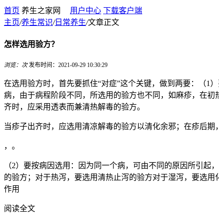
首页
养生之家网
用户中心
下载客户端
主页
/
养生常识
/
日常养生
/
文章正文
怎样选用验方？
浏览：
次
发布时间：2021-09-29 10:30:29
在选用验方时，首先要抓住“对症”这个关键，做到两要：（1
病，由于病程阶段不同，所选用的验方也不同，如麻疹，在初
齐时，应采用透表而兼清热解毒的验方。
当疹子出齐时，应选用清凉解毒的验方以清化余邪；在疹后期
，。
（2）要按病因选用：因为同一个病，可由不同的原因所引起
的验方；对于热泻，要选用清热止泻的验方对于湿泻，要选用
作用
阅读全文