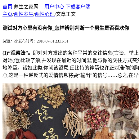
首页
养生之家网
用户中心
下载客户端
主页
/
两性养生
/
两性心理
/
文章正文
测试对方心里有没有你_怎样辨别判断一个男生是否喜欢你
浏览：
次
发布时间：2018-07-31 23:16:51
(1)“观察法”。
即对对方发出的各种平常的交往信息(言谈、举止
对她(他)比较了解,并发现在最近的时间里,他与你的交往方式突然
地降至。诸如此类,你就该留意,丘比特的神箭也许正对准你的胸
心,这是一种逆反式的爱情信息将要“输出”的信号……总之,在