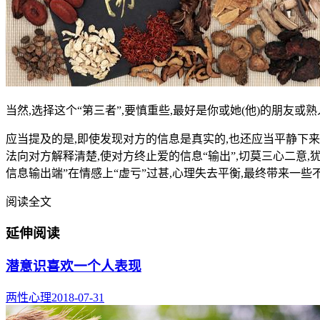
当然,选择这个“第三者”,要慎重些,最好是你或她(他)的朋友或
应当提及的是,即使发现对方的信息是真实的,也还应当平静下
法向对方解释清楚,使对方终止爱的信息“输出”,切莫三心二意,
信息输出端”在情感上“虚亏”过甚,心理失去平衡,最终带来一些
阅读全文
延伸阅读
潜意识喜欢一个人表现
两性心理
2018-07-31