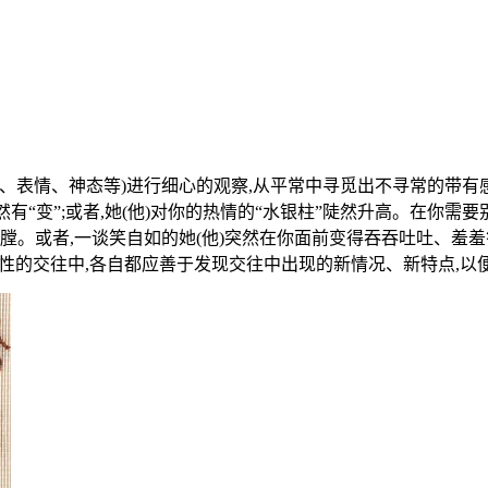
、表情、神态等)进行细心的观察,从平常中寻觅出不寻常的带有
有“变”;或者,她(他)对你的热情的“水银柱”陡然升高。在你需要
膛。或者,一谈笑自如的她(他)突然在你面前变得吞吞吐吐、羞羞
异性的交往中,各自都应善于发现交往中出现的新情况、新特点,以便