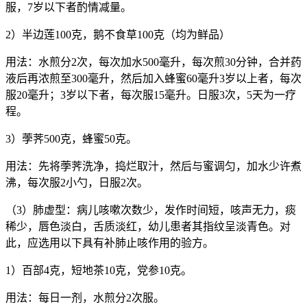
服，7岁以下者酌情减量。
2）半边莲100克，鹅不食草100克（均为鲜品）
用法：水煎分2次，每次加水500毫升，每次煎30分钟，合并药
液后再浓煎至300毫升，然后加入蜂蜜60毫升3岁以上者，每次
服20毫升；3岁以下者，每次服15毫升。日服3次，5天为一疗
程。
3）荸荠500克，蜂蜜50克。
用法：先将荸荠洗净，捣烂取汁，然后与蜜调匀，加水少许煮
沸，每次服2小勺，日服2次。
（3）肺虚型：病儿咳嗽次数少，发作时间短，咳声无力，痰
稀少，唇色淡白，舌质淡红，幼儿患者其指纹呈淡青色。对
此，应选用以下具有补肺止咳作用的验方。
1）百部4克，短地茶10克，党参10克。
用法：每日一剂，水煎分2次服。