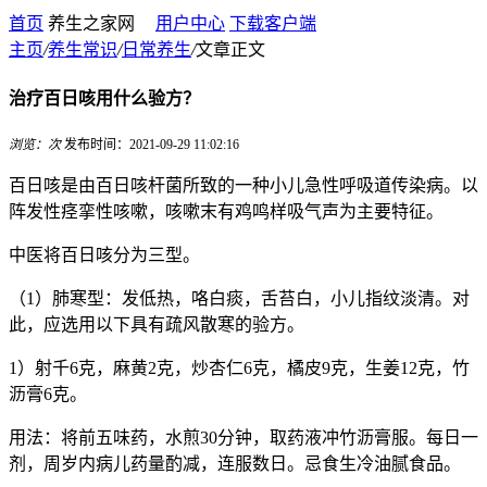
首页
养生之家网
用户中心
下载客户端
主页
/
养生常识
/
日常养生
/
文章正文
治疗百日咳用什么验方？
浏览：
次
发布时间：2021-09-29 11:02:16
百日咳是由百日咳杆菌所致的一种小儿急性呼吸道传染病。以
阵发性痉挛性咳嗽，咳嗽末有鸡鸣样吸气声为主要特征。
中医将百日咳分为三型。
（1）肺寒型：发低热，咯白痰，舌苔白，小儿指纹淡清。对
此，应选用以下具有疏风散寒的验方。
1）射千6克，麻黄2克，炒杏仁6克，橘皮9克，生姜12克，竹
沥膏6克。
用法：将前五味药，水煎30分钟，取药液冲竹沥膏服。每日一
剂，周岁内病儿药量酌减，连服数日。忌食生冷油腻食品。