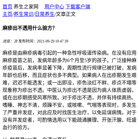
首页
养生之家网
用户中心
下载客户端
主页
/
养生常识
/
日常养生
/
文章正文
麻疹出不透用什么验方？
浏览：
次
发布时间：2021-09-29 10:47:39
麻疹是由麻疹病毒引起的一种急性呼吸道传染病。在没有应用
麻疹疫苗之前，发病年龄多为6个月至5岁的孩子。广泛接种麻
疹疫苗后，发病率显著下降，周期性流行规律已被打破，发病
年龄也后移，而且症状也多不典型。如果病人在出疹期发生艰
难，迟迟不能透发；或一出即没，疹色淡红不鲜、疹点不塌等
现象称为疹出不透。中医认为疹出不透是因为病人体质虚弱，
或在出疹期感受风寒所致。对于疹出不透，并伴有持续高热、
嗜睡、神志不清，烦躁不安，或咳嗽、气喘等表现时，多发生
了严重并发症，对此应及时找医生治疗，以免延误病情。对于
没有并发症者，可酌情选用以下能疏通腠理、开张汗腺、旺盛
血行的验方。