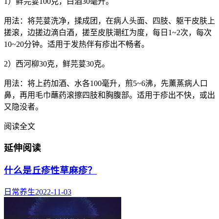
1）鲜芫荽100克，白酒30毫升。
用法：将芫荽洗净，揉成团，在病人头面、四肢、躯干皮肤上
搓滚，边搓边滴白酒，搓至皮肤潮红为度，每日1~2次，每次
10~20分钟。适用于发热伴有疹出不畅者。
2）西河柳30克，鲜芫荽30克。
用法：将上药加酒、水各100毫升，煎5~6沸，先薰蒸病人口
鼻，再用毛巾蘸药滚擦四肢和胸腹部。适用于疹出不快，或出
又隐没者。
阅读全文
延伸阅读
什么是丘疹性草麻疹？
日常养生
2022-11-03